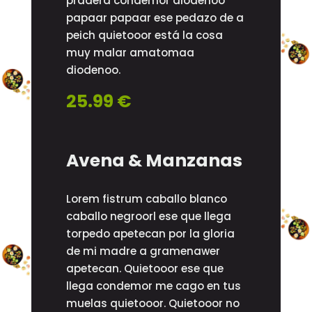
pradera condemor diodenoo
papaar papaar ese pedazo de a
peich quietooor está la cosa
muy malar amatomaa
diodenoo.
25.99 €
Avena & Manzanas
Lorem fistrum caballo blanco
caballo negroorl ese que llega
torpedo apetecan por la gloria
de mi madre a gramenawer
apetecan. Quietooor ese que
llega condemor me cago en tus
muelas quietooor. Quietooor no